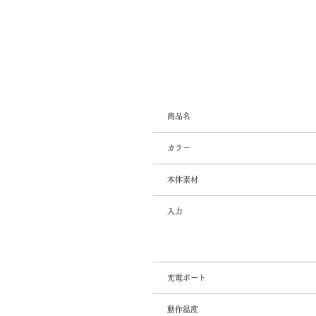
​商品名
カラー
本体素材
入力
充電ポート
動作温度