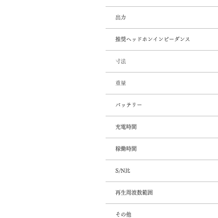
出力
推奨ヘッドホンインピーダンス
​寸法
​​​重量
バッテリー
充電時間
稼働時間
S/N比
再生周波数範囲
その他