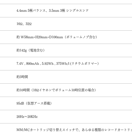
4.4mm 5極バランス、3.5mm 3極 シングルエンド
16Ω、32Ω
約 W58mm×H20mm×D100mm（ボリュームノブ含む）
約142g（電池含む）
7.4V , 800mAh , 5.92Wh , 375Wh/l (リチウムポリマー）
約3時間
約10時間（16Ωイヤホンでボリューム10時位置の場合）
95dB（仮想アース搭載）
20Hz～20KHz
MM/MCカートリッジ切り替えスイッチで、あらゆる種類のレコードカートリ