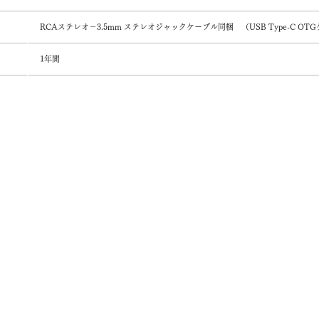
RCAステレオ－3.5mm ステレオジャックケーブル同梱 （USB Type-C O
1年間
報
会社概要
採用情報
サポート