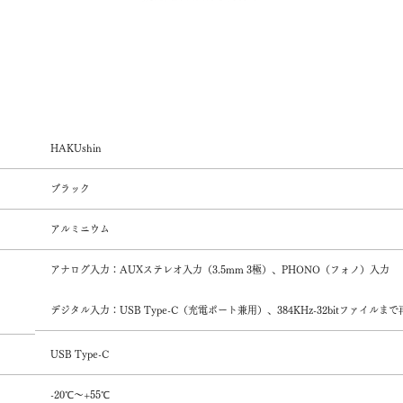
HAKUshin
ブラック
アルミニウム
アナログ入力：AUXステレオ入力（3.5mm 3極）、PHONO（フォノ）入力
デジタル入力：USB Type-C（充電ポート兼用）、384KHz-32bitファイルま
USB Type-C
-20℃～+55℃