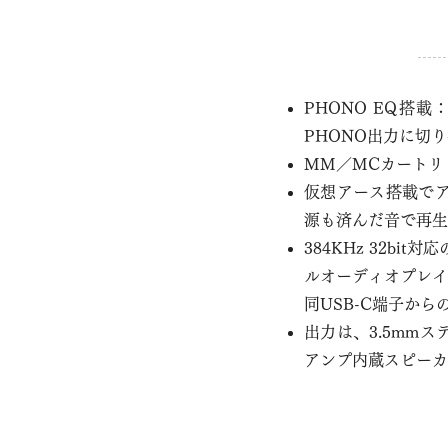
PHONO EQ
PHONO出力に切
MM／MCカートリ
仮想アース搭載で
源も済んだ音で再生
384KHz 32bi
ルオーディオプレイ
同USB-C端子か
出力は、
3.5mm
アンプ内蔵スピーカ