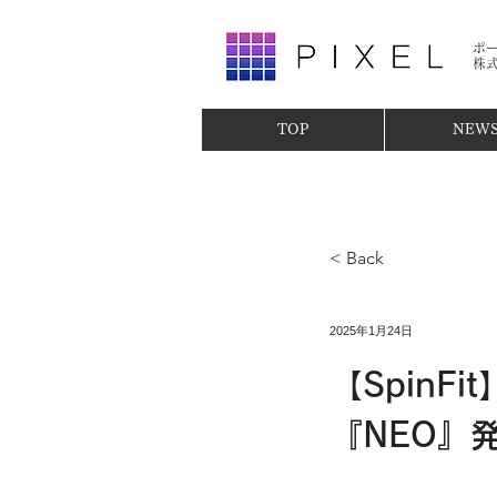
ポ
​株
TOP
NEW
< Back
2025年1月24日
【SpinF
『NEO』