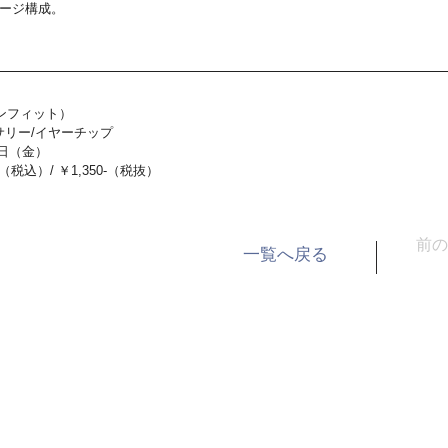
ケージ構成。
ピンフィット）
リー/イヤーチップ
4 日（金）
税込）/ ￥1,350-（税抜）
前の
一覧へ戻る
報
会社概要
採用情報
サポート