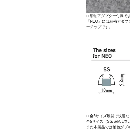
□ 細軸アダプター付属で
『NEO』には細軸アダ
ーチップです。
□ 全5サイズ展開で快適
全5サイズ（SS/S/M
また本製品では軸色がブ