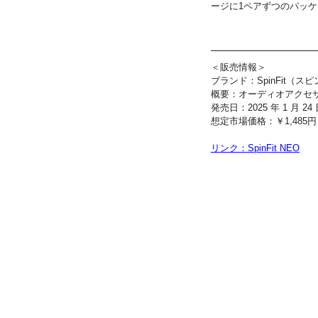
ージに1ペアずつのパッ
＜販売情報＞
ブランド：SpinFit（ス
概要：オーディオアクセサ
発売日：2025 年 1 月 2
想定市場価格：￥1,485円（
リンク：SpinFit NEO
TOP
NEWS
掲載情