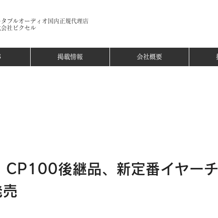
ータブルオーディオ国内正規代理店​
式会社ピクセル
S
掲載情報
会社概要
it】CP100後継品、新定番イヤー
発売