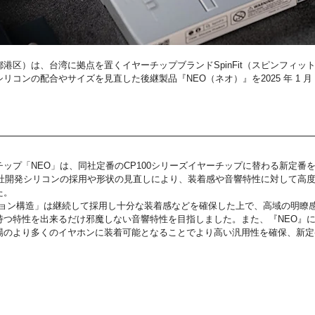
港区）は、台湾に拠点を置くイヤーチップブランドSpinFit（スピンフィッ
シリコンの配合やサイズを見直した後継製品『NEO（ネオ）』を2025 年 1 月
ップ「NEO」は、同社定番のCP100シリーズイヤーチップに替わる新定番
自社開発シリコンの採用や形状の見直しにより、装着感や音響特性に対して高
た。
Dクッション構造」は継続して採用し十分な装着感などを確保した上で、高域の明
持つ特性を出来るだけ邪魔しない音響特性を目指しました。また、『NEO』
場のより多くのイヤホンに装着可能となることでより高い汎用性を確保、新定