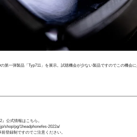
Oの第一弾製品「Typ711」を展示。試聴機会が少ない製品ですのでこの機会
22』公式情報はこちら。
o.jp/shop/pg/1headphonefes-2022a/
事前登録制ですのでご注意ください。