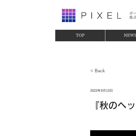
ポ
​株
TOP
NEW
< Back
2022年9月13日
『秋のヘッ