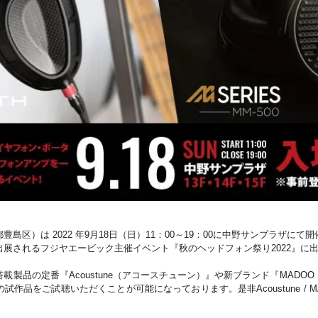
島区）は 2022 年9月18日（日）11：00～19：00に中野サンプラザに
展されるフジヤエービック主催イベント『秋のヘッドフォン祭り2022』に
載製品の定番『Acoustune（アコースチューン）』や新ブランド『MADO
作品をご試聴いただくことが可能になっております。是非Acoustune / MA
。