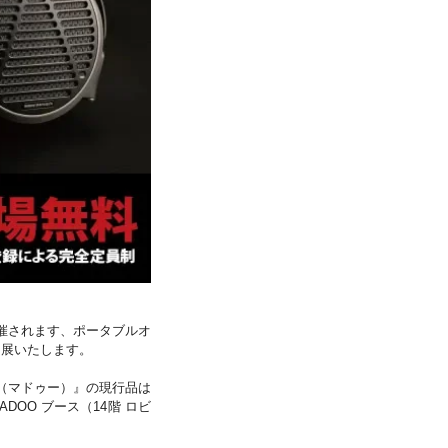
て開催されます、ポータブルオ
出展いたします。
O（マドゥー）』の現行品は
DOO ブース（14階 ロビ