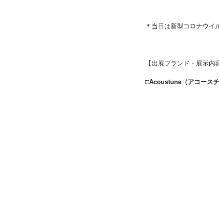
＊当日は新型コロナウイ
【出展ブランド・展示内
□Acoustune（アコー