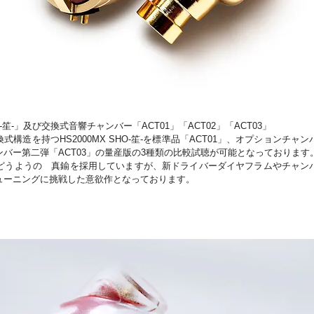
HO-笙-」及び交換式音響チャンバー「ACT01」「ACT02」「ACT03」
構造を持つHS2000MX SHO-笙-を標準品「ACT01」、オプションチャン
バー第二弾「ACT03」の量産版の3種類の比較試聴が可能となっております。
2とどうようの　真鍮を採用していますが、新ドライバーダイヤフラムやチャン
ューニングに挑戦した意欲作となっております。