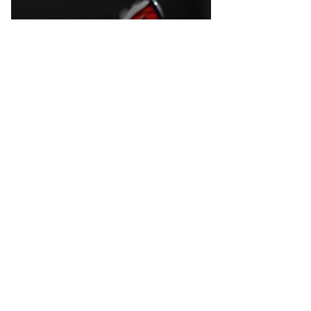
・VAMPIRE
2025年7月下旬～8月上旬発売予定
小ぶりな筐体で抜群のフィット感とノズル部付近
に最適に配置されたべル形状の音響ホーンによる
チューニングを施した、ふくよかで素直なサウン
ドが特徴のKnowles® 製フルレンジバランスドア
ーマチュアドライバー1基搭載のイヤホン。
※混雑状況によっては整理券を配布いたします。
（ご案内ご質問含めおひとり様15分程度）
【イベント概要】
「ポタフェス2025夏 秋葉原」公式情報はこちら