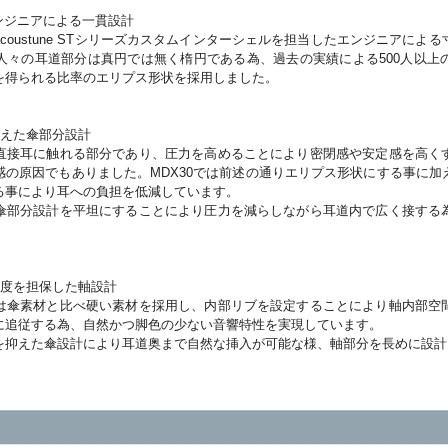
ンジニアによる一貫設計
coustune STシリーズカスタムインターシェルを担当したエンジニアによ
人々の耳道部分は真円では無く楕円である為、過去の実績による500人以上
を得られる比率のエリプス形状を採用しました。
備えた傘部分設計
直接耳に触れる部分であり、圧力を高めることにより密閉感や安定感を高く
感の原因でもありました。MDX30では前述の通りエリプス形状にする事に加
る事により耳への負担を低減しています。
傘部分設計を平坦にすることにより圧力を減らしながら耳道内で広く接する
強度を担保した軸設計
は傘素材と比べ硬い素材を採用し、内部リブを設定することにより軸内部空
に追従する為、自然かつ脚色の少ない音響特性を実現しています。
を抑えた傘設計により耳道奥まで自然な挿入が可能な様、軸部分を長めに設計