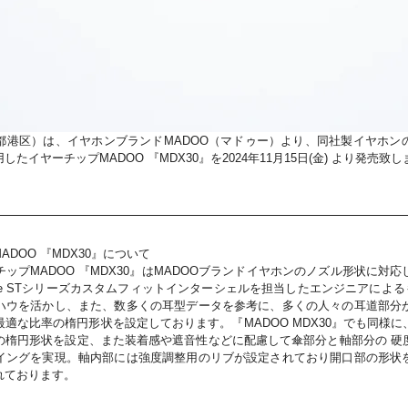
都港区）は、イヤホンブランドMADOO（マドゥー）より、同社製イヤホン
たイヤーチップMADOO 『MDX30』を2024年11月15日(金) より発売致
ADOO 『MDX30』について
ップMADOO 『MDX30』はMADOOブランドイヤホンのノズル形状に対
tune STシリーズカスタムフィットインターシェルを担当したエンジニアによる
ハウを活かし、また、数多くの耳型データを参考に、多くの人々の耳道部分
適な比率の楕円形状を設定しております。『MADOO MDX30』でも同様
の楕円形状を設定、また装着感や遮音性などに配慮して傘部分と軸部分の 硬
イングを実現。軸内部には強度調整用のリブが設定されており開口部の形状
れております。