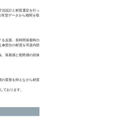
る寸法設計と材質選定を行っ
の耳型データから相関を取
する反面、長時間装着時の
え傘部分の材質を耳道内部
為、装着感と密閉感の担保
間の変形を抑えながら材質
しております。