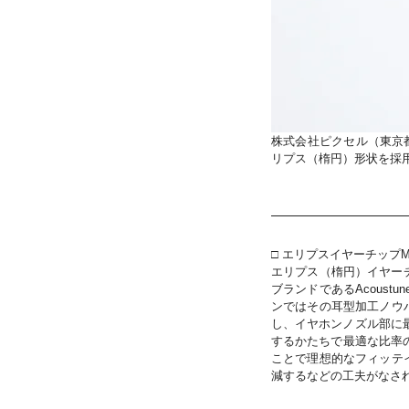
株式会社ピクセル（東京
リプス（楕円）形状を採用し
□ エリプスイヤーチップM
エリプス（楕円）イヤーチ
ブランドであるAcous
ンではその耳型加工ノウ
し、イヤホンノズル部に最
するかたちで最適な比率
ことで理想的なフィッテ
減するなどの工夫がなさ