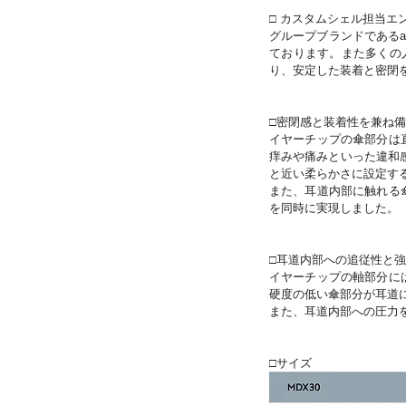
□ カスタムシェル担当エ
グループブランドであるa
ております。また多くの
り、安定した装着と密閉
□密閉感と装着性を兼ね
イヤーチップの傘部分は
痒みや痛みといった違和
と近い柔らかさに設定す
また、耳道内部に触れる
を同時に実現しました。
□耳道内部への追従性と
イヤーチップの軸部分に
硬度の低い傘部分が耳道
また、耳道内部への圧力
□サイズ