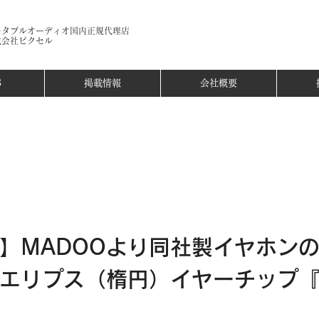
ータブルオーディオ国内正規代理店​
式会社ピクセル
S
掲載情報
会社概要
O】MADOOより同社製イヤホン
エリプス（楕円）イヤーチップ『