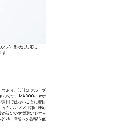
のノズル形状に対応し、エ
します。
応しており、設計はグループ
ものです。MADOOイヤホ
が真円ではないことに着目
に、イヤホンノズル部に呼応
度の設定や材質選定をする
を維持し音質への影響を低