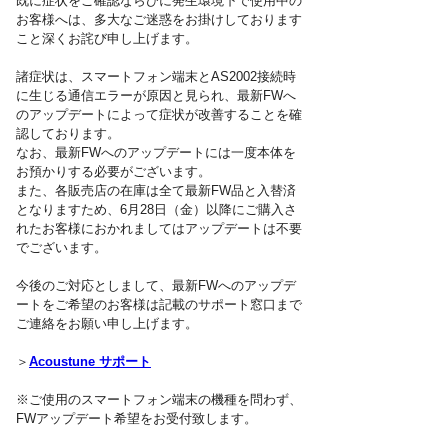
既に症状をご確認ならびに発生環境下で使用中の
お客様へは、多大なご迷惑をお掛けしております
こと深くお詫び申し上げます。
諸症状は、スマートフォン端末とAS2002接続時
に生じる通信エラーが原因と見られ、最新FWへ
のアップデートによって症状が改善することを確
認しております。
なお、最新FWへのアップデートには一度本体を
お預かりする必要がございます。
また、各販売店の在庫は全て最新FW品と入替済
となりますため、6月28日（金）以降にご購入さ
れたお客様におかれましてはアップデートは不要
でございます。
今後のご対応としまして、最新FWへのアップデ
ートをご希望のお客様は記載のサポート窓口まで
ご連絡をお願い申し上げます。
＞
Acoustune サポート
※ご使用のスマートフォン端末の機種を問わず、
FWアップデート希望をお受付致します。