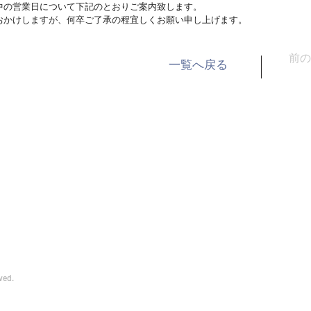
中の営業日について下記のとおりご案内致します。
おかけしますが、何卒ご了承の程宜しくお願い申し上げます。
前の
一覧へ戻る
報
会社概要
採用情報
サポート
ved.