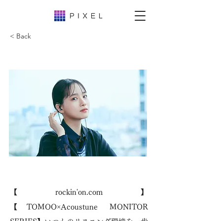
< Back
【rockin'on.com】
【TOMOO×Acoustune MONITOR